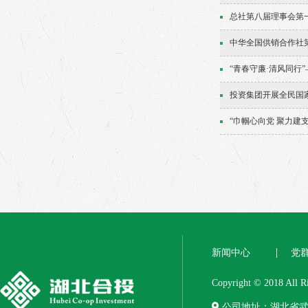
总社第八届理事会第
中华全国供销合作社
“青春守廉·清风同行
投资集团开展全民国
“巾帼心向党 聚力建
新闻中心
党
Copyright © 2018 
公司地址：湖北省武