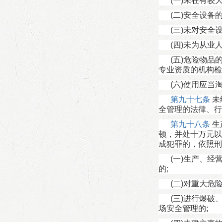
(一)未在有
(二)安全设
(三)未对安全
(四)未为从
(五)危险物
专业资质的机构检
(六)使用应
第九十七条
未
全管理的法律、行
第九十八条
生
顿，并处十万元以
成犯罪的，依照刑
(一)生产、
的;
(二)对重大
(三)进行爆
场安全管理的;