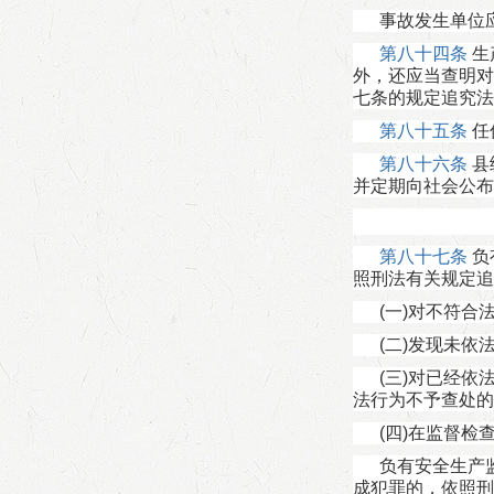
事故发生单位
第八十四条
生
外，还应当查明对
七条的规定追究法
第八十五条
任
第八十六条
县
并定期向社会公布
第八十七条
负
照刑法有关规定追
(一)对不符
(二)发现未
(三)对已经
法行为不予查处的
(四)在监督
负有安全生产
成犯罪的，依照刑