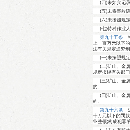
(四)未如实记
(五)未将事
(六)未按照
(七)特种作
第九十五条
生
上一百万元以下的
法有关规定追究刑
(一)未按照
(二)矿山、
规定报经有关部门
(三)矿山、
的;
(四)矿山、
的。
第九十六条
生
十万元以下的罚款
业整顿;构成犯罪